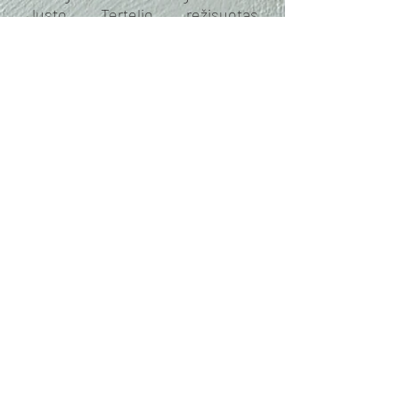
Justo Tertelio režisuotas
teatrinis - kūrybinis tyrimas,
ieškantis atsakymo į klausimą -
kaip ir kada mes tampame
suaugusiais? Ir… o ką išvis
šiandien reiškia būti suaugusiu?
Ar užtenka tiesiog peržengti
nustatytą biologinę amžiaus ribą
(18 m.) ir esi pasiruošęs prisiimti
visas atsakomybes, kurias
gauname įžengę į “suaugusiųjų
pasaulį” - teisę balsuoti, dalyvauti
valstybės gyvenime, teisę
vairuoti, svaigintis ir būti
atsakingam už savo veiksmus
Nuorodos:
- Video LRT 5:50 min.