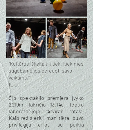
"Kultūros išlieka tik tiek, kiek mes
sugebame jos perduoti savo
vaikams."
K. J.
Šio spektaklio premjera įvyko
2019m. lakričio 13,14d. teatro
laboratorijoje "Atviras ratas".
Kaip režisieriui man tikrai buvo
privilegija dirbti su puikia