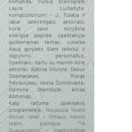
komanda. Puikia scenografe
Laura Luišaityte,
kompozitoriumi - J. Tulaba ir
labai talentingais aktoriais,
kurie savo kūrybine
energija papildė spektaklyje
gvildenamas temas, suteikė
daug gyvybės šiam tekstui ir
išgrynino personažus.
Spektaklį, kartu su manim kūrė
aktoriai: Aldona Vilutytė, Dalius
Skamarakas, Rokas
Petrauskas, Vesta Šumilovaitė,
Gelminė Glemžaitė, Arnas
Ašmonas.
Kaip rašoma spektaklio
programėlėje:
Naujausia Teatro
Atviras ratas I Vilniaus miesto
teatro premjera “Tik
Suaugusiems” - tragikomiškas