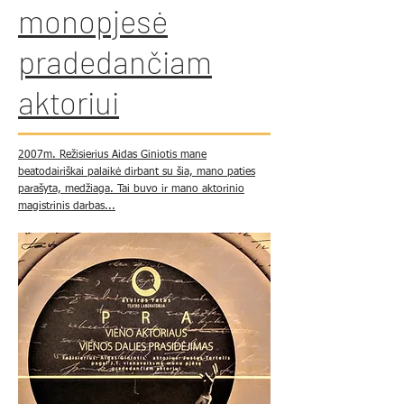
monopjesė
pradedančiam
aktoriui
2007m. Režisierius Aidas Giniotis mane
beatodairiškai palaikė dirbant su šia, mano paties
parašyta, medžiaga. Tai buvo ir mano aktorinio
magistrinis darbas...