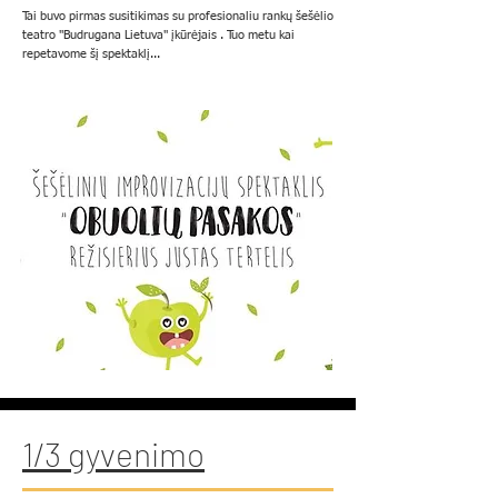
Tai buvo pirmas susitikimas su profesionaliu rankų šešėlio
teatro "Budrugana Lietuva" įkūrėjais . Tuo metu kai
repetavome šį spektaklį...
1/3
gyvenimo