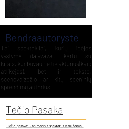
Bendraautorystė
Tai spektakliai, kurių idėjos
vystyme dalyvavau kartu su
kitais, kur buvau ne tik aktorius(kaip
atlikėjas), bet ir teksto,
scenovaizdžio ar kitų sceninių
sprendimų autorius.
Tėčio
Pasaka
"Tėčio pasaka" - animacinis spektaklis
visai šeimai.